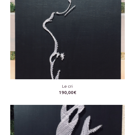
Le cri
190,00
€