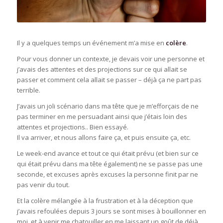
Il y a quelques temps un événement m’a mise en
colère
.
Pour vous donner un contexte, je devais voir une personne et
j’avais des attentes et des projections sur ce qui allait se
passer et comment cela allait se passer – déjà ça ne part pas
terrible.
J’avais un joli scénario dans ma tête que je m’efforçais de ne
pas terminer en me persuadant ainsi que j’étais loin des
attentes et projections.. Bien essayé.
Il va arriver, et nous allons faire ça, et puis ensuite ça, etc.
Le week-end avance et tout ce qui était prévu (et bien sur ce
qui était prévu dans ma tête également) ne se passe pas une
seconde, et excuses après excuses la personne finit par ne
pas venir du tout.
Et la colère mélangée à la frustration et à la déception que
j’avais refoulées depuis 3 jours se sont mises à bouillonner en
moi, et à venir me chatouiller en me laissant un goût de déjà